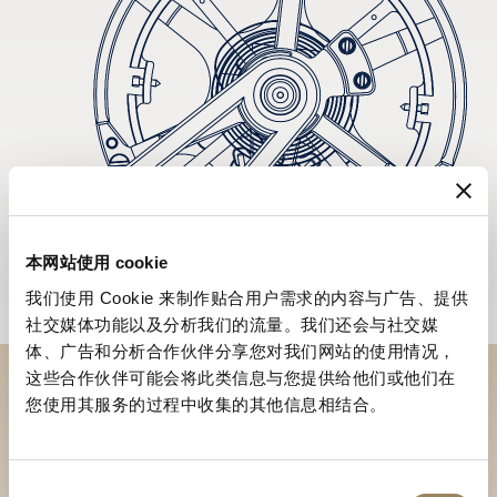
本网站使用 cookie
我们使用 Cookie 来制作贴合用户需求的内容与广告、提供
社交媒体功能以及分析我们的流量。我们还会与社交媒
体、广告和分析合作伙伴分享您对我们网站的使用情况，
这些合作伙伴可能会将此类信息与您提供给他们或他们在
您使用其服务的过程中收集的其他信息相结合。
於專賣店探索品牌系列作品
尋找專賣店
同