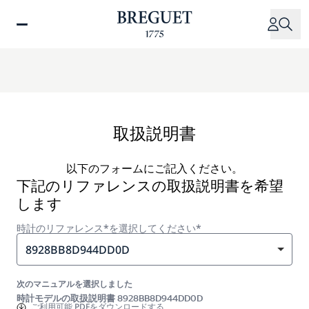
メ
イ
ン
コ
ン
テ
ン
ツ
取扱説明書
に
移
以下のフォームにご記入ください。
動
下記のリファレンスの取扱説明書を希望
します
時計のリファレンス*を選択してください*
8928BB8D944DD0D
次のマニュアルを選択しました
時計モデルの取扱説明書 8928BB8D944DD0D
ご利用可能
PDFをダウンロードする