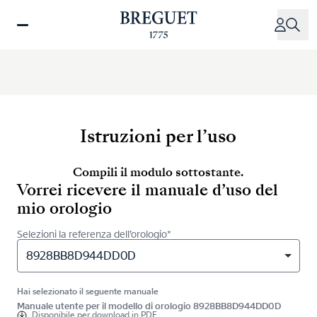
Salta
al
contenuto
principale
Istruzioni per l’uso
Compili il modulo sottostante.
Vorrei ricevere il manuale d’uso del
mio orologio
Selezioni la referenza dell’orologio*
8928BB8D944DD0D
Hai selezionato il seguente manuale
Manuale utente per il modello di orologio 8928BB8D944DD0D
Disponibile per
download in PDF