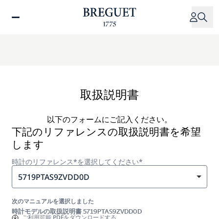
メ
イ
ン
コ
ン
テ
ン
ツ
取扱説明書
に
移
以下のフォームにご記入ください。
動
下記のリファレンスの取扱説明書を希望
します
時計のリファレンス*を選択してください*
5719PTAS9ZVDD0D
次のマニュアルを選択しました
時計モデルの取扱説明書 5719PTAS9ZVDD0D
ご利用可能
PDFをダウンロードする