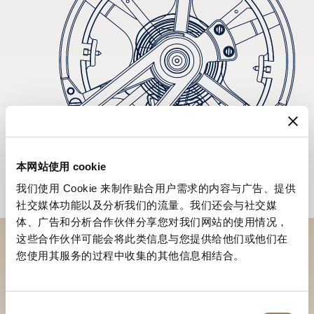
本网站使用 cookie
我们使用 Cookie 来制作贴合用户需求的内容与广告、提供
社交媒体功能以及分析我们的流量。我们还会与社交媒
体、广告和分析合作伙伴分享您对我们网站的使用情况，
这些合作伙伴可能会将此类信息与您提供给他们或他们在
您使用其服务的过程中收集的其他信息相结合。
於專賣店探索品牌系列作品
尋找專賣店
同