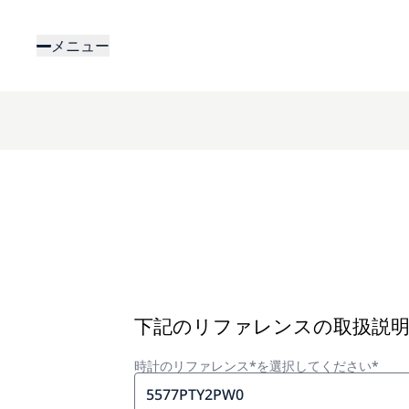
メ
イ
メニュー
ン
コ
ン
テ
ン
ツ
に
移
動
下記のリファレンスの取扱説
時計のリファレンス*を選択してください*
5577PTY2PW0