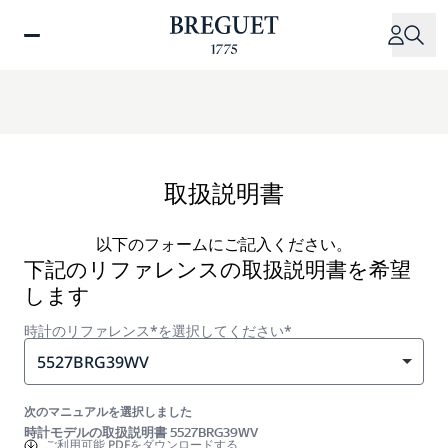
メ
イ
ン
コ
ン
テ
ン
ツ
取扱説明書
に
移
以下のフォームにご記入ください。
動
下記のリファレンスの取扱説明書を希望
します
時計のリファレンス*を選択してください*
5527BRG39WV
次のマニュアルを選択しました
時計モデルの取扱説明書 5527BRG39WV
ご利用可能
PDFをダウンロードする