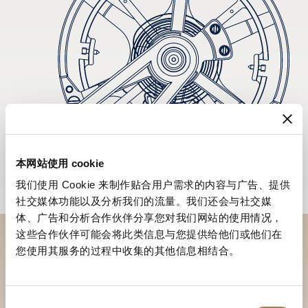
本网站使用 cookie
我们使用 Cookie 来制作贴合用户需求的内容与广告、提供
社交媒体功能以及分析我们的流量。我们还会与社交媒
体、广告和分析合作伙伴分享您对我们网站的使用情况，
这些合作伙伴可能会将此类信息与您提供给他们或他们在
您使用其服务的过程中收集的其他信息相结合。
於專賣店探索品牌系列作品
尋找專賣店
同