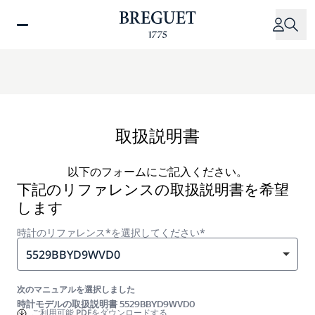
メ
イ
ン
コ
ン
テ
ン
ツ
取扱説明書
に
移
以下のフォームにご記入ください。
動
下記のリファレンスの取扱説明書を希望
します
時計のリファレンス*を選択してください*
5529BBYD9WVD0
次のマニュアルを選択しました
時計モデルの取扱説明書 5529BBYD9WVD0
ご利用可能
PDFをダウンロードする