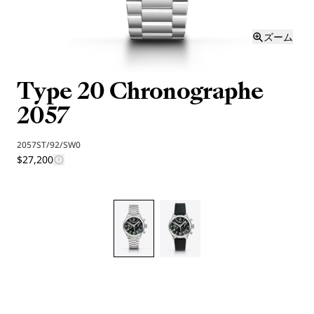
ズーム
Type 20 Chronographe
2057
2057ST/92/SW0
$27,200