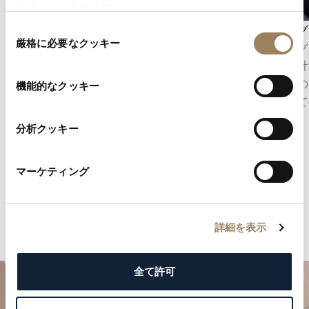
れることがあります。
秒表示
クロノグ
同
厳格に必要なクッキー
意
秒表示は、時の流れを正確に把握することを可
クロノグ
の
能にします。ムーブメントの構造に応じて、セ
精密に計
選
ンターセコンドとして表示される場合もあれ
は、その
機能的なクッキー
択
ば、文字盤のデザインに組み込まれたオフセン
械として
ターのスモールセコンドとして表示される場合
分析クッキー
もあります。
マーケティング
詳細を表示
全て許可