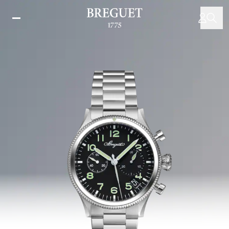
メ
イ
ン
コ
ン
テ
ン
ツ
に
移
動