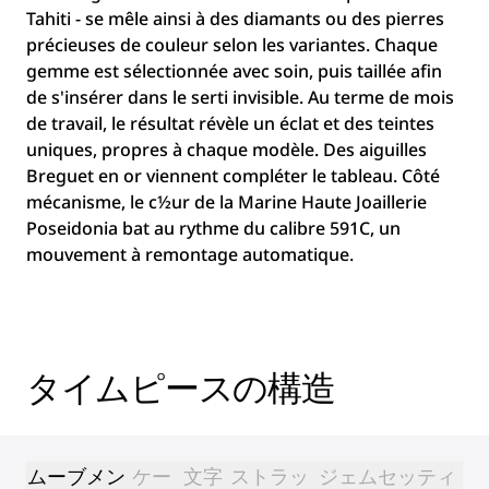
Tahiti - se mêle ainsi à des diamants ou des pierres
précieuses de couleur selon les variantes. Chaque
gemme est sélectionnée avec soin, puis taillée afin
de s'insérer dans le serti invisible. Au terme de mois
de travail, le résultat révèle un éclat et des teintes
uniques, propres à chaque modèle. Des aiguilles
Breguet en or viennent compléter le tableau. Côté
mécanisme, le c½ur de la Marine Haute Joaillerie
Poseidonia bat au rythme du calibre 591C, un
mouvement à remontage automatique.
タイムピースの構造
ムーブメン
ケー
文字
ストラッ
ジェムセッティ