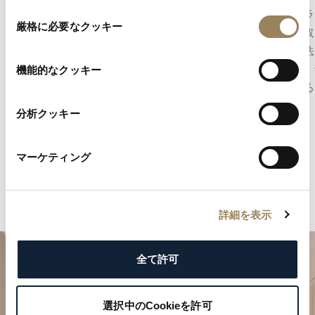
同
秒表示は、時の流れを正確に把握することを可
アングラ
厳格に必要なクッキー
意
能にします。ムーブメントの構造に応じて、セ
ジに面取
の
ンターセコンドとして表示される場合もあれ
上げ技法
選
ば、文字盤のデザインに組み込まれたオフセン
反射し、
機能的なクッキー
択
ターのスモールセコンドとして表示される場合
部に至る
もあります。
します。
分析クッキー
マーケティング
詳細を表示
全て許可
選択中のCookieを許可