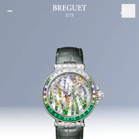
メ
イ
ン
コ
ン
テ
ン
ツ
に
移
動