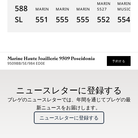
MARINE CHRONOGR
MARINE 
5887PT/YS/PW0
MARINE 5517
MARINE HORA MUNDI 5555
MARINE HORA MUNDI 5557
5527
MUSICALE
SL
5517BR/Y2/9ZU
5555BH/YS/9WV
5557BR/YS/5WV
5527BR/G3
5547T
Marine Haute Joaillerie 9509 Poseidonia
予約する
9509BB/5E/984 ED0E
* 希望小売価格
ニュースレターに登録する
ブレゲのニュースレターでは、年間を通じてブレゲの最
新ニュースをお届けします。
ニュースレターに登録する