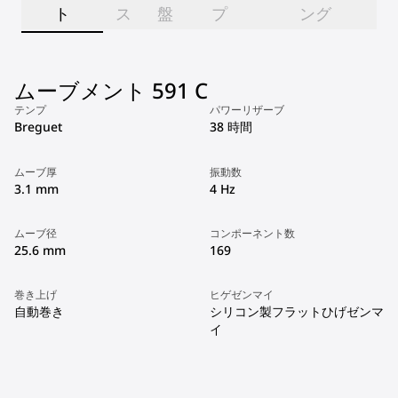
ト
ス
盤
プ
ング
ムーブメント 591 C
テンプ
パワーリザーブ
Breguet
38 時間
ムーブ厚
振動数
3.1 mm
4 Hz
ムーブ径
コンポーネント数
25.6 mm
169
巻き上げ
ヒゲゼンマイ
自動巻き
シリコン製フラットひげゼンマ
イ