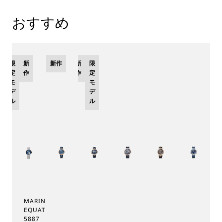
おすすめ
限
新
新作
新
限
定
作
作
定
モ
モ
デ
デ
ル
ル
MARINE TOURBILLON
EQUATION MARCHANTE
5887