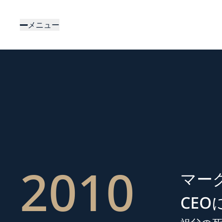
メ
イ
メニュー
ン
コ
ン
テ
ン
ツ
に
移
動
2010
マーク
CEO