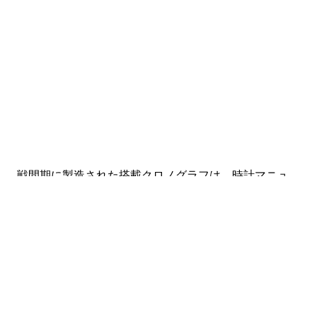
戦間期に製造された搭載クロノグラフは、時計マニュ
ファクチュールの活動が大幅に多様化したことを証明
しています。 メゾンの偉大な友人である優秀なメーカ
ー、エットーレ ブガッティは、1930 年代初頭に自社の
高級車「ロイヤル」に、ステアリング ホイールの中央
に配置することを目的としたタコメーター機能付きの
クロノグラフを装備したいと考えていました。 。 マニ
ュファクチュールは、1775 年の創業以来培ってきたノ