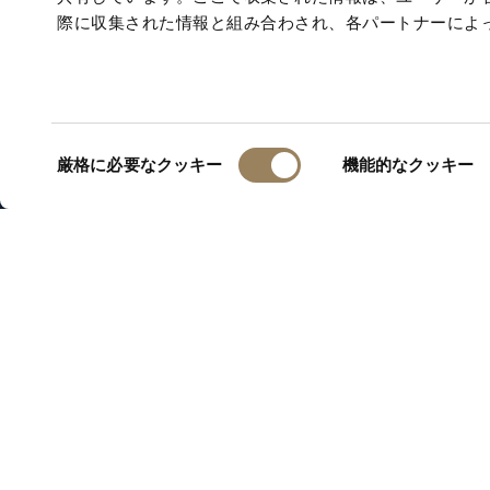
際に収集された情報と組み合わされ、各パートナーによ
同
厳格に必要なクッキー
機能的なクッキー
意
の
選
択
アブラアン
経度局（Bu
時の計測に
ました。こ
えるもので
た、時計精
出来事でも