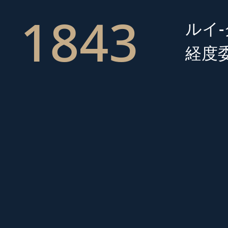
1843
ルイ
経度