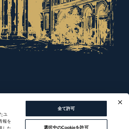
全て許可
たユ
情報を
選択中のCookieを許可
用した