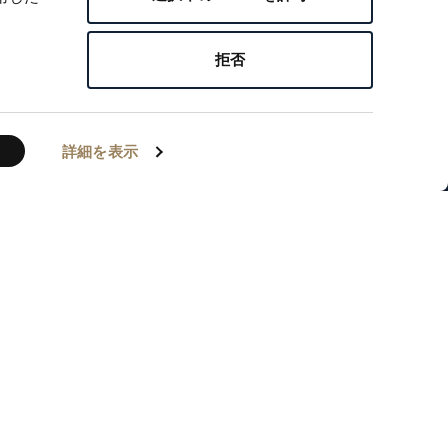
拒否
詳細を表示
にフランスの
天文学、そして
ちが集ってい
ゲの功績を称
ています。ま
承を象徴する