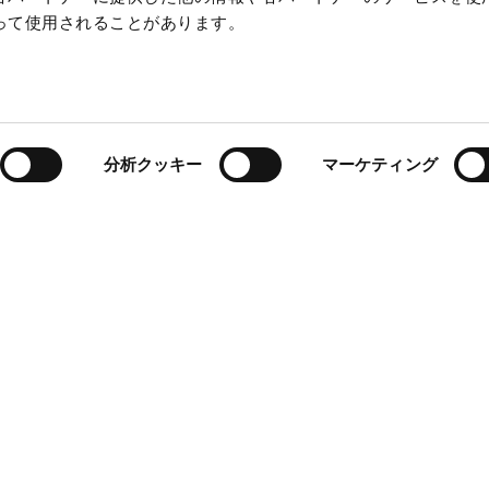
って使用されることがあります。
分析クッキー
マーケティング
-ルイ・ブレゲの孫であるルイ-クレマン・ブレゲは、1843年
reau des Longitudes）の委員に任命されました。航海、
関する研究を担うこの科学機関には、当時を代表する学者た
の任命は、精密計測機器の分野におけるルイ-クレマン・ブレ
あり、ブレゲと当時の科学的進歩との深い結び付きを示し
度が知識の発展と航海技術の向上に貢献するという伝統の継
ありました。