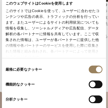
このウェブサイトはCookieを使用します
トゥールビヨン
アングラ
1801年にアブラアン-ルイ・ブレゲによって発
アングラ
このサイトではCookieを使って、ユーザーに合わせたコ
ンテンツや広告の表示、トラフィックの分析を行ってい
明されたトゥールビヨンは、調速機構に及ぼす
ジに面取
ます。またユーザーによるサイトの利用状況についても
重力の影響を補正することを目的とした複雑機
上げ技法
情報を収集し、ソーシャルメディアや広告配信、データ
構です。脱進機とテンプを回転するキャリッジ
反射し、
解析の各パートナーに情報を共有しています。ここで収
に収めることで姿勢差による誤差の低減を図
部に至る
集された情報は、ユーザーが各パートナーに提供した他
り、今日に至るまでメゾンを象徴する最も重要
します。
の情報や各パートナーのサービスを使用した際に収集さ
な発明のひとつであり続けています。
れた情報と組み合わされ、各パートナーによって使用さ
れることがあります。
同
厳格に必要なクッキー
意
の
選
機能的なクッキー
択
分析クッキー