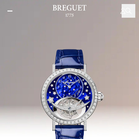
メ
イ
ン
コ
ン
テ
ン
ツ
に
移
動