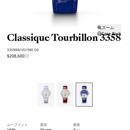
ズーム
Classique Tourbillon 3358
Case Back
3358BB/VD/986 D0
$208,600
ムーブメント
直径
形状
187D
35 mm
丸い