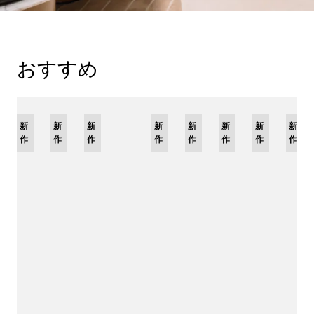
おすすめ
新
限
新
新
新
限
新
限
新
限
新
新
新
作
定
作
作
作
定
作
定
作
定
作
作
作
モ
モ
モ
モ
デ
デ
デ
デ
ル
ル
ル
ル