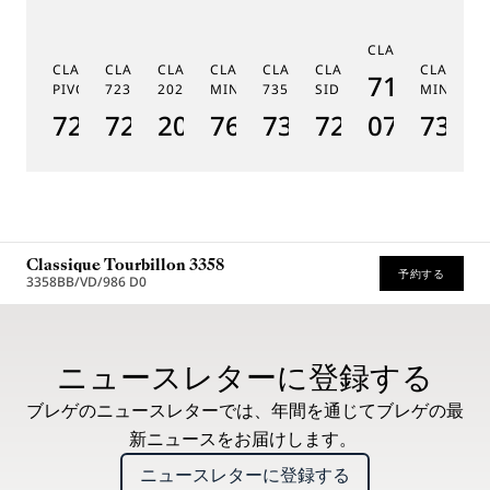
C
CLASSIQUE 7185
G
CLASSIQUE RÉGULATEUR À
CLASSIQUE PHASE DE LUNE
CLASSIQUE SOUSCRIPTION
CLASSIQUE RÉPÉTITION
CLASSIQUE TOURBILLON
CLASSIQUE TOURBILLO
CLASSIQU
MÉ
7185BH/
PIVOT MAGNÉTIQUE 7225
7235
2025
MINUTES 7637
7357
SIDÉRAL 7255
MINUTES
19
7225BH/0H/9V6
7235BH/0H/9V6
2025BH/28/9W6
7637BB/2Y/9ZU
7357BH/1H/386
7255PT/2N/9
07
7365
1
Classique Tourbillon 3358
予約する
3358BB/VD/986 D0
* 希望小売価格
ニュースレターに登録する
ブレゲのニュースレターでは、年間を通じてブレゲの最
新ニュースをお届けします。
ニュースレターに登録する