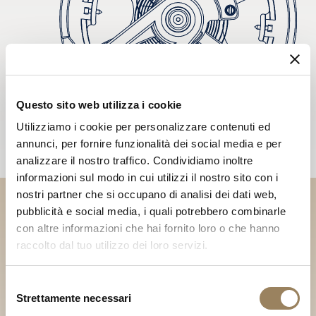
Questo sito web utilizza i cookie
Utilizziamo i cookie per personalizzare contenuti ed
annunci, per fornire funzionalità dei social media e per
analizzare il nostro traffico. Condividiamo inoltre
informazioni sul modo in cui utilizzi il nostro sito con i
nostri partner che si occupano di analisi dei dati web,
pubblicità e social media, i quali potrebbero combinarle
Scopri le nostre collezioni in
con altre informazioni che hai fornito loro o che hanno
Boutique
raccolto dal tuo utilizzo dei loro servizi.
Cerca una Boutique
Selezione
Strettamente necessari
del