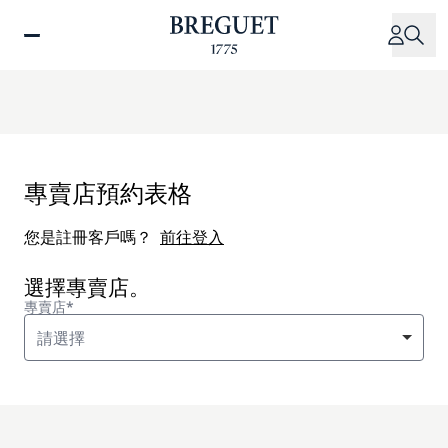
移
至
主
內
容
專賣店預約表格
您是註冊客戶嗎？
前往登入
選擇專賣店。
專賣店*
請選擇