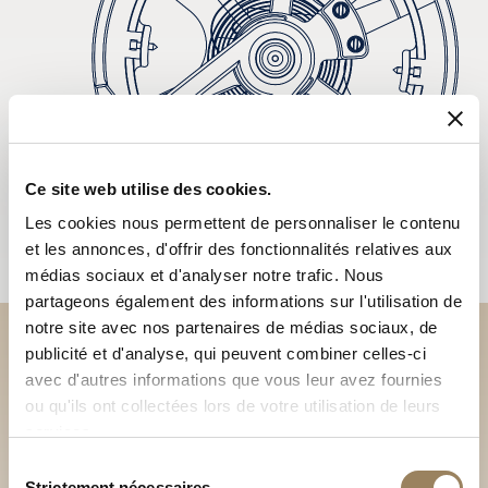
Ce site web utilise des cookies.
Les cookies nous permettent de personnaliser le contenu
et les annonces, d'offrir des fonctionnalités relatives aux
médias sociaux et d'analyser notre trafic. Nous
partageons également des informations sur l'utilisation de
notre site avec nos partenaires de médias sociaux, de
publicité et d'analyse, qui peuvent combiner celles-ci
Découvrez nos collections
avec d'autres informations que vous leur avez fournies
en Boutique
ou qu'ils ont collectées lors de votre utilisation de leurs
services.
Trouver une Boutique
Sélection
Strictement nécessaires