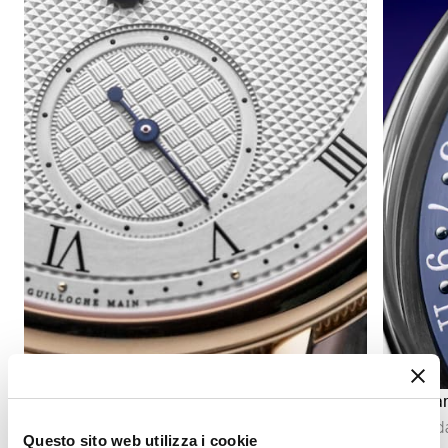
Indicazione dei secondi
Calendar
L’indicazione dei secondi permette di seguire
Il calend
Questo sito web utilizza i cookie