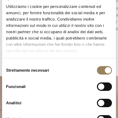
con precisione lo scorrere del tempo. A seconda
generalme
Utilizziamo i cookie per personalizzare contenuti ed
della costruzione del movimento, può assumere
disco. S
annunci, per fornire funzionalità dei social media e per
la forma di una lancetta dei secondi centrale
indicazio
analizzare il nostro traffico. Condividiamo inoltre
oppure di piccoli secondi decentrati, integrati
tanto nel
informazioni sul modo in cui utilizzi il nostro sito con i
nell’architettura del quadrante.
quadrant
nostri partner che si occupano di analisi dei dati web,
pubblicità e social media, i quali potrebbero combinarle
con altre informazioni che hai fornito loro o che hanno
raccolto dal tuo utilizzo dei loro servizi.
Selezione
Strettamente necessari
del
consenso
Funzionali
Analitici