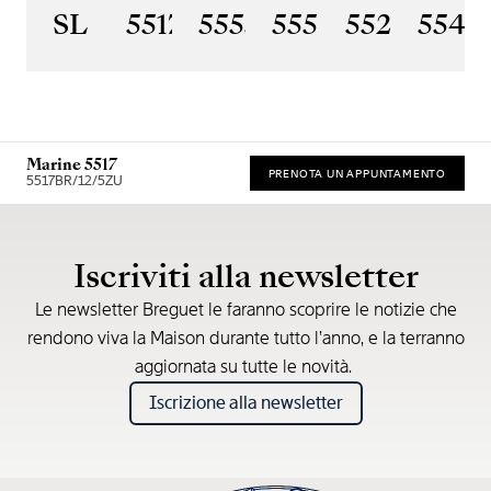
SL
5517BR/Y2/9ZU
5555BH/YS/9WV
5557BR/YS/5W
5527BR/G
5547
Marine 5517
PRENOTA UN APPUNTAMENTO
5517BR/12/5ZU
* Prezzo di vendita consigliato
Iscriviti alla newsletter
Le newsletter Breguet le faranno scoprire le notizie che
rendono viva la Maison durante tutto l’anno, e la terranno
aggiornata su tutte le novità.
Iscrizione alla newsletter