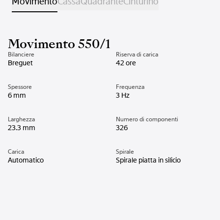
Movimento
Cassa
Quadrante
Cinturino
Movimento 550/1
Bilanciere
Riserva di carica
Breguet
42 ore
Spessore
Frequenza
6 mm
3 Hz
Larghezza
Numero di componenti
23.3 mm
326
Carica
Spirale
Automatico
Spirale piatta in silicio