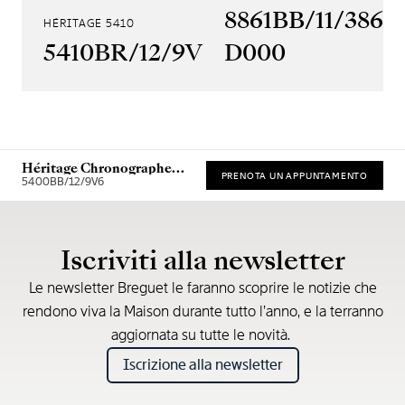
8861BB/11/386
HÉRITAGE 5410
5410BR/12/9VV
D000
Héritage Chronographe
PRENOTA UN APPUNTAMENTO
5400
5400BB/12/9V6
* Prezzo di vendita consigliato
Iscriviti alla newsletter
Le newsletter Breguet le faranno scoprire le notizie che
rendono viva la Maison durante tutto l’anno, e la terranno
aggiornata su tutte le novità.
Iscrizione alla newsletter