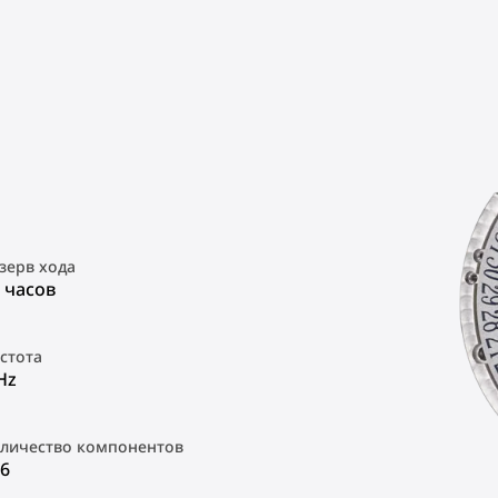
зерв хода
 часов
стота
Hz
личество компонентов
6