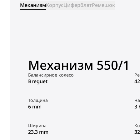
Механизм
Корпус
Циферблат
Ремешок
Механизм 550/1
Балансирное колесо
Ре
Breguet
42
Толщина
Ча
6 mm
3 
Ширина
Ко
23.3 mm
32