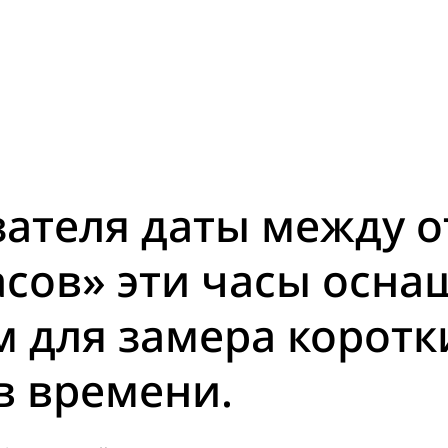
ателя даты между о
часов» эти часы осн
 для замера коротк
в времени.