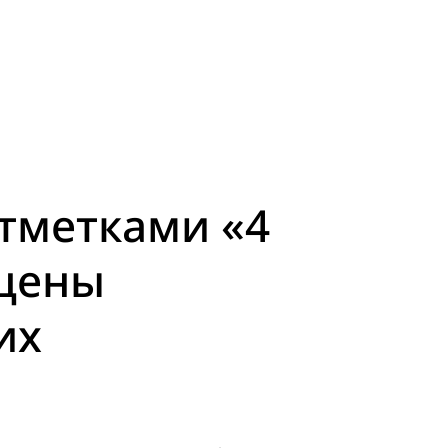
тметками «4
ащены
их