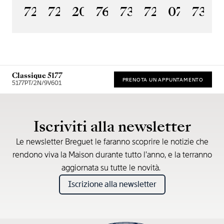
7225BH/0H/9V6
7235BH/0H/9V6
2025BH/28/9W6
7637BB/2Y/9ZU
7357BH/1H/386
7255PT/2N/
07
7365
1
Classique 5177
PRENOTA UN APPUNTAMENTO
5177PT/2N/9V601
Prezzo consigliato al dettaglio (IVA incl.)
Iscriviti alla newsletter
Le newsletter Breguet le faranno scoprire le notizie che
rendono viva la Maison durante tutto l’anno, e la terranno
aggiornata su tutte le novità.
Iscrizione alla newsletter