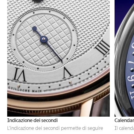
Indicazione dei secondi
Calendar
L’indicazione dei secondi permette di seguire
Il calend