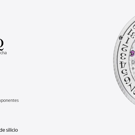
Q
rcha
mponentes
de silicio