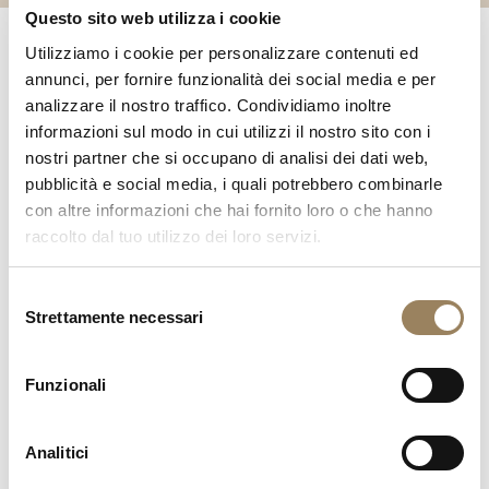
Questo sito web utilizza i cookie
Utilizziamo i cookie per personalizzare contenuti ed
Intorno al 1812, dopo alcuni tentativi, Breguet adottò
annunci, per fornire funzionalità dei social media e per
un’importante innovazione stilistica introducendo
analizzare il nostro traffico. Condividiamo inoltre
frequentemente quadranti decentrati nei quali il cerchio
informazioni sul modo in cui utilizzi il nostro sito con i
delle ore era posto in alto o in basso al quadrante, o più
nostri partner che si occupano di analisi dei dati web,
pubblicità e social media, i quali potrebbero combinarle
inusuale a destra o sinistra. Un’invenzione alla quale
con altre informazioni che hai fornito loro o che hanno
anche il figlio contribuì con ogni probabilità e un campo
raccolto dal tuo utilizzo dei loro servizi.
nel quale, dopo il 1823, avrebbe dimostrato una
maestria senza eguali.
Selezione
Orologio Breguet con ripetizione dei mezzi quarti ed
Strettamente necessari
del
equazione del tempo n. 4691, costruito secondo il
consenso
principio dei cronometri, venduto il 13 ottobre 1831 a
Lord Seymour.
Funzionali
Analitici