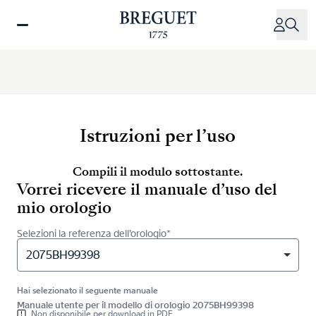
Salta
al
contenuto
principale
Istruzioni per l’uso
Compili il modulo sottostante.
Vorrei ricevere il manuale d’uso del
mio orologio
Selezioni la referenza dell’orologio*
2075BH99398
Hai selezionato il seguente manuale
Manuale utente per il modello di orologio 2075BH99398
Non disponibile per download in PDF