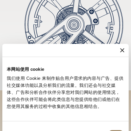
本网站使用 cookie
我们使用 Cookie 来制作贴合用户需求的内容与广告、提供
社交媒体功能以及分析我们的流量。我们还会与社交媒
体、广告和分析合作伙伴分享您对我们网站的使用情况，
这些合作伙伴可能会将此类信息与您提供给他们或他们在
您使用其服务的过程中收集的其他信息相结合。
於專賣店探索品牌系列作品
尋找專賣店
同