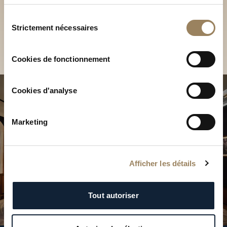
Découvrez nos collections
services.
en Boutique
Sélection
Strictement nécessaires
du
Trouver une Boutique
consentement
Cookies de fonctionnement
Cookies d'analyse
Marketing
Afficher les détails
Tout autoriser