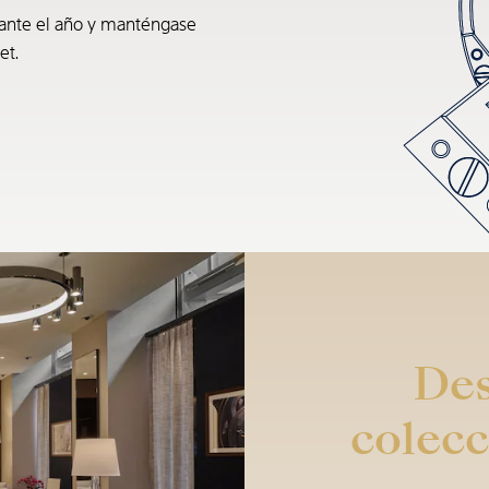
rante el año y manténgase
et.
Des
colecc