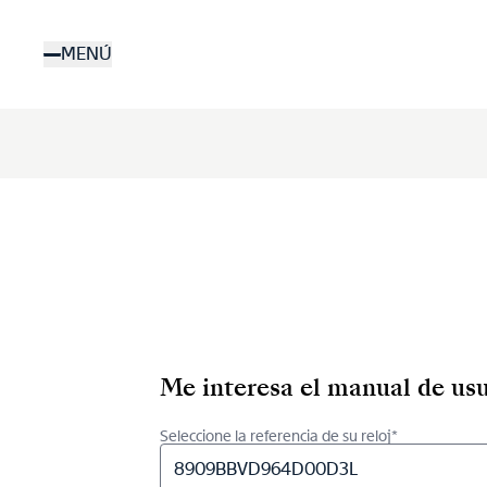
Pasar
al
MENÚ
contenido
principal
Me interesa el manual de usu
Seleccione la referencia de su reloj*
8909BBVD964D00D3L