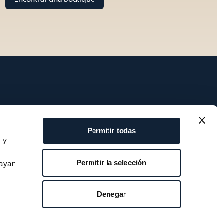
Servicios
Permitir todas
s y
Todos los servicios
s
Contacto
Permitir la selección
hayan
My account
Lista de deseos
Denegar
Manual del usario