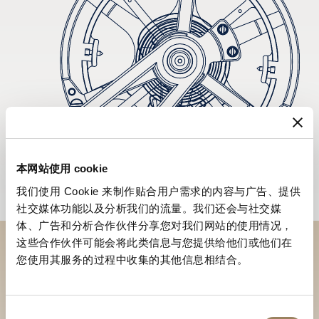
本网站使用 cookie
我们使用 Cookie 来制作贴合用户需求的内容与广告、提供
社交媒体功能以及分析我们的流量。我们还会与社交媒
体、广告和分析合作伙伴分享您对我们网站的使用情况，
这些合作伙伴可能会将此类信息与您提供给他们或他们在
您使用其服务的过程中收集的其他信息相结合。
於專賣店探索品牌系列作品
尋找專賣店
同