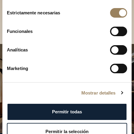
Descubra nuestras
Selección
colecciones en boutique
Estrictamente necesarias
de
consentimiento
Encontrar una boutique
Funcionales
Analíticas
Marketing
Mostrar detalles
Permitir todas
Permitir la selección