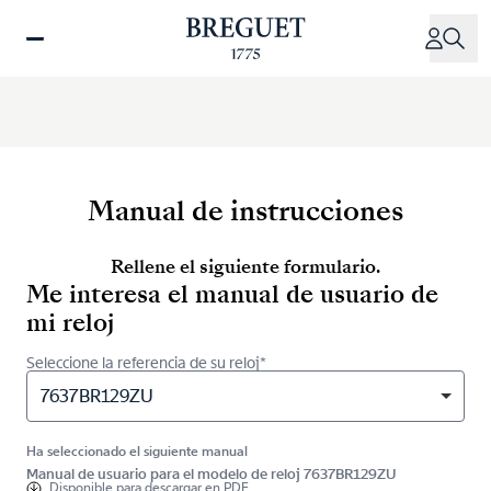
Pasar
al
contenido
principal
Manual de instrucciones
Rellene el siguiente formulario.
Me interesa el manual de usuario de
mi reloj
Seleccione la referencia de su reloj*
7637BR129ZU
Ha seleccionado el siguiente manual
Manual de usuario para el modelo de reloj 7637BR129ZU
Disponible para
descargar en PDF