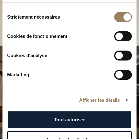
Découvrez nos collections
services.
en Boutique
Sélection
Strictement nécessaires
du
Trouver une Boutique
consentement
Cookies de fonctionnement
Cookies d'analyse
Marketing
Afficher les détails
Tout autoriser