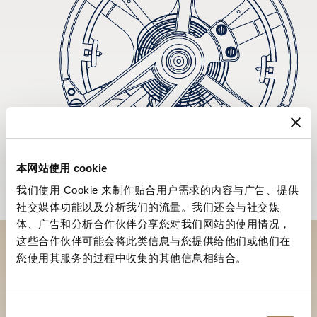
本网站使用 cookie
我们使用 Cookie 来制作贴合用户需求的内容与广告、提供
社交媒体功能以及分析我们的流量。我们还会与社交媒
体、广告和分析合作伙伴分享您对我们网站的使用情况，
这些合作伙伴可能会将此类信息与您提供给他们或他们在
您使用其服务的过程中收集的其他信息相结合。
於專賣店探索品牌系列作品
尋找專賣店
同