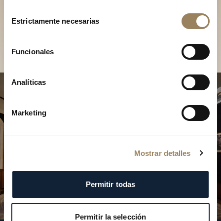
Descubra nuestras
Selección
colecciones en boutique
Estrictamente necesarias
de
consentimiento
Encontrar una boutique
Funcionales
Analíticas
Marketing
Mostrar detalles
Permitir todas
Permitir la selección