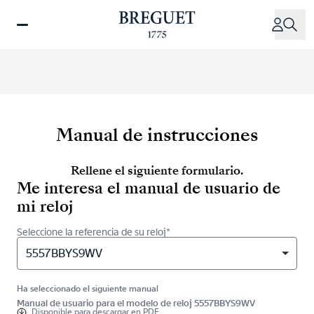
Pasar
al
contenido
principal
Manual de instrucciones
Rellene el siguiente formulario.
Me interesa el manual de usuario de
mi reloj
Seleccione la referencia de su reloj*
5557BBYS9WV
Ha seleccionado el siguiente manual
Manual de usuario para el modelo de reloj 5557BBYS9WV
Disponible para
descargar en PDF