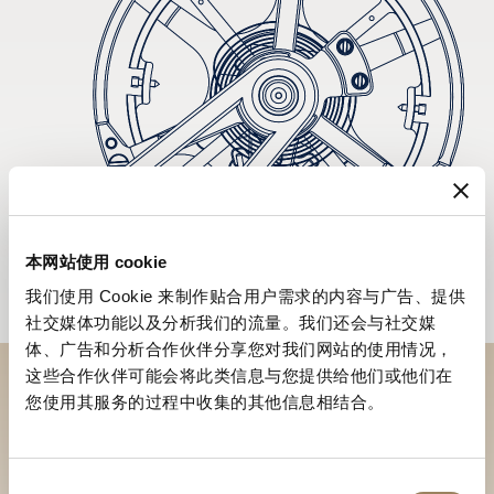
本网站使用 cookie
我们使用 Cookie 来制作贴合用户需求的内容与广告、提供
社交媒体功能以及分析我们的流量。我们还会与社交媒
体、广告和分析合作伙伴分享您对我们网站的使用情况，
这些合作伙伴可能会将此类信息与您提供给他们或他们在
您使用其服务的过程中收集的其他信息相结合。
於專賣店探索品牌系列作品
尋找專賣店
同