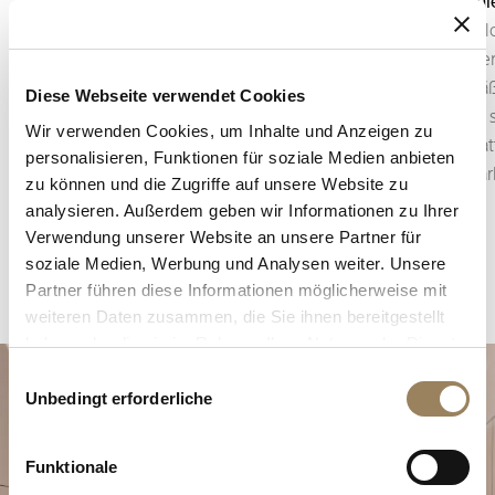
Genferstrefen
Guilloch
Die Genferstreifen sind eine dekorative
Die Guill
Veredelung in Form regelmäßiger, paralleler
betriebe
Linien auf den Komponenten des Uhrwerks. Sie
regelmäßi
Diese Webseite verwendet Cookies
strukturieren die Oberfläche, mildern
Breguet 
Wir verwenden Cookies, um Inhalte und Anzeigen zu
Reflexionen und betonen die Geometrie der
Zifferbla
personalisieren, Funktionen für soziale Medien anbieten
Brücken.
Ablesbar
zu können und die Zugriffe auf unsere Website zu
analysieren. Außerdem geben wir Informationen zu Ihrer
Verwendung unserer Website an unsere Partner für
soziale Medien, Werbung und Analysen weiter. Unsere
Partner führen diese Informationen möglicherweise mit
weiteren Daten zusammen, die Sie ihnen bereitgestellt
haben oder die sie im Rahmen Ihrer Nutzung der Dienste
gesammelt haben.
Einwilligungsauswahl
Unbedingt erforderliche
Funktionale