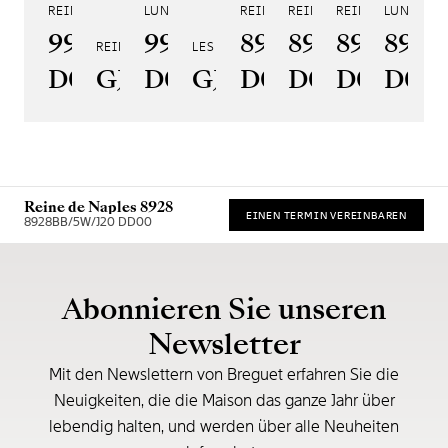
REINE DE NAPLES 9915
LUNE 9935
REINE DE NAPLES 8925
REINE DE NAPLES 8918
REINE DE NAPLE
LUNE 890
RE
9915BB/58/964
9935BH/4Y/J40
8925BH/5W/J40
8918BB/5D/
8938BB/
8908
8
REINE DE NAPLES PERLES IMPÉRIALES
LES JARDINS DU PETIT TRIANON
D0
GJ29BH89254DD5J4
D0
GJE25BH20.8985DB
D0
D0
D0
D00
Reine de Naples 8928
EINEN TERMIN VEREINBAREN
8928BB/5W/J20 DD00
* Unverbindliche Preisempfehlung
Abonnieren Sie unseren
Newsletter
Mit den Newslettern von Breguet erfahren Sie die
Neuigkeiten, die die Maison das ganze Jahr über
lebendig halten, und werden über alle Neuheiten