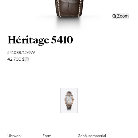
Zoom
Héritage 5410
5410BR/12/9VV
42.700 $
Uhrwerk
Form
Gehäusematerial