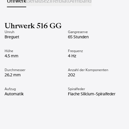
Uhrwerk
Gehäuse
Zifferblatt
Armband
Uhrwerk 516 GG
Unruh
Gangreserve
Breguet
65 Stunden
Höhe
Frequenz
4.5 mm
4 Hz
Durchmesser
Anzahl der Komponenten
26.2 mm
202
Aufzug
Spiralfeder
Automatik
Flache Silicium-Spiralfeder