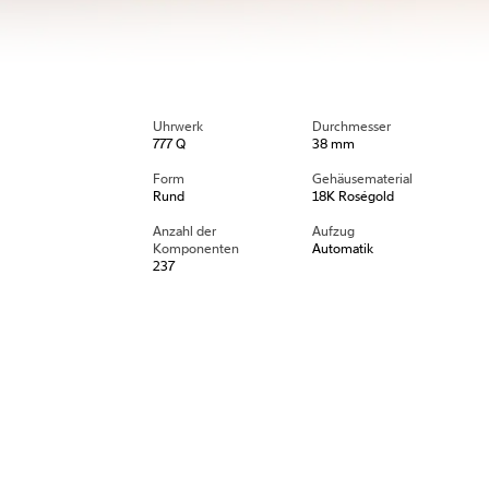
Uhrwerk
Durchmesser
777 Q
38 mm
Form
Gehäusematerial
Rund
18K Roségold
Anzahl der
Aufzug
Komponenten
Automatik
237