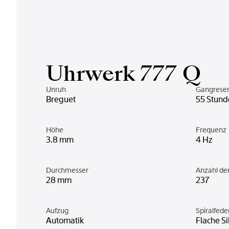
Uhrwerk 777 Q
Unruh
Gangrese
Breguet
55 Stund
Höhe
Frequenz
3.8 mm
4 Hz
Durchmesser
Anzahl d
28 mm
237
Aufzug
Spiralfede
Automatik
Flache Si