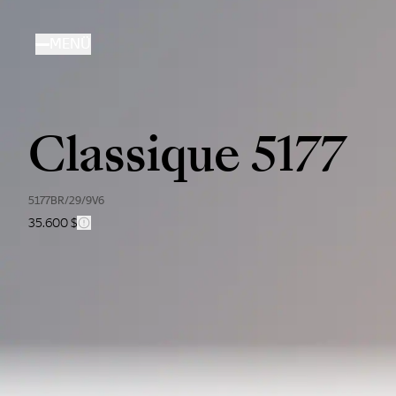
Direkt
zum
MENÜ
Inhalt
Classique 5177
5177BR/29/9V6
35.600 $