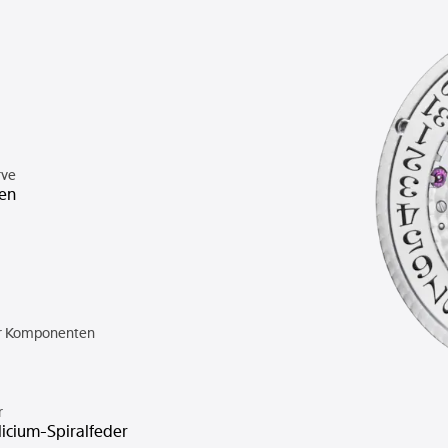
rve
en
er Komponenten
r
licium-Spiralfeder