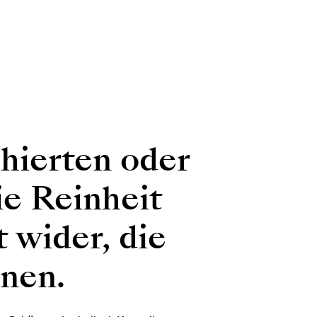
chierten oder
ie Reinheit
 wider, die
hnen.