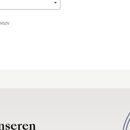
S95ZV
nseren