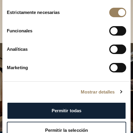
Descubra nuestras
Selección
colecciones en boutique
Estrictamente necesarias
de
consentimiento
Encontrar una boutique
Funcionales
Analíticas
Marketing
Mostrar detalles
Permitir todas
Permitir la selección