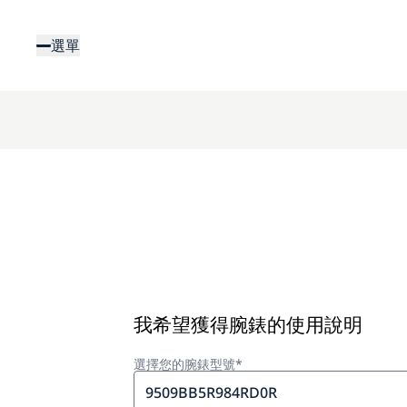
移
至
選單
主
內
容
我希望獲得腕錶的使用說明
選擇您的腕錶型號*
9509BB5R984RD0R