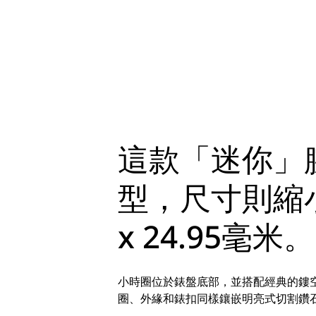
這款「迷你」
型，尺寸則縮小
x 24.95毫米。
小時圈位於錶盤底部，並搭配經典的鏤
圈、外緣和錶扣同樣鑲嵌明亮式切割鑽