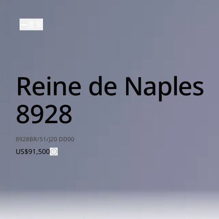
移
至
選單
主
內
容
Reine de Naples
8928
8928BR/51/J20 DD00
US$91,500