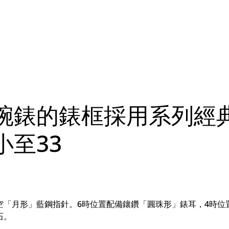
腕錶的錶框採用系列經
至33
空「月形」藍鋼指針。6時位置配備鑲鑽「圓珠形」錶耳，4時位
石。