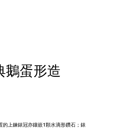
典鵝蛋形造
置的上鍊錶冠亦鑲嵌1顆水滴形鑽石；錶