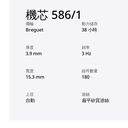
機芯 586/1
擺輪
動力儲存
Breguet
38 小時
厚度
頻率
3.9 mm
3 Hz
寬度
組件數量
15.3 mm
180
上弦
游絲
自動
扁平矽質游絲