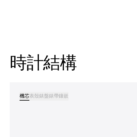
時計結構
機芯
表殼
錶盤
錶帶
鑲嵌