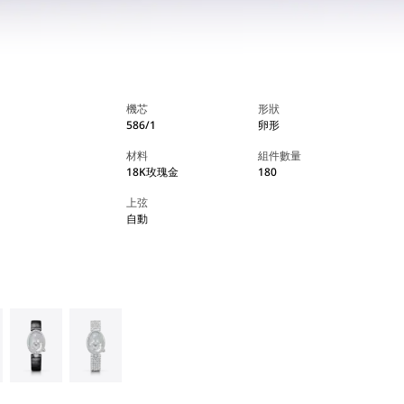
機芯
形狀
586/1
卵形
材料
組件數量
18K玫瑰金
180
上弦
自動