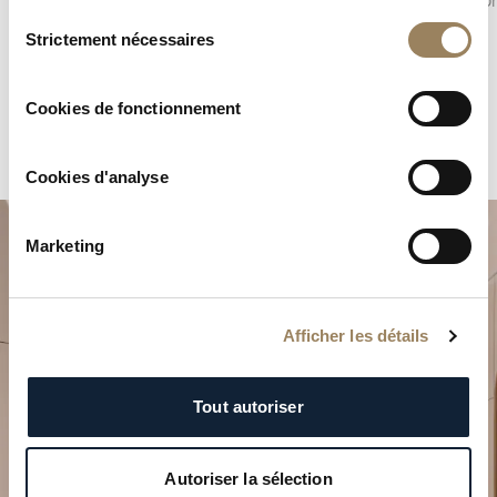
reflets et mettent en valeur la géométrie des
indicatio
Sélection
ponts.
Strictement nécessaires
du
consentement
Cookies de fonctionnement
Cookies d'analyse
Marketing
Afficher les détails
Planifiez votre moment
Tout autoriser
d’exception
Explorez nos créations horlogères dans l’une de nos
Autoriser la sélection