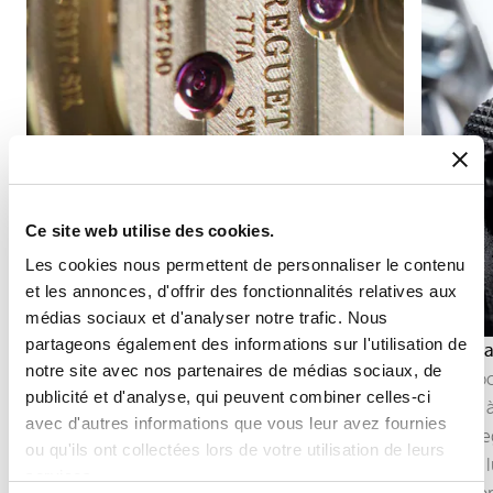
Ce site web utilise des cookies.
Les cookies nous permettent de personnaliser le contenu
et les annonces, d'offrir des fonctionnalités relatives aux
médias sociaux et d'analyser notre trafic. Nous
partageons également des informations sur l'utilisation de
Côtes droites
Guilloch
notre site avec nos partenaires de médias sociaux, de
Les côtes droites sont une finition décorative
Le guillo
publicité et d'analyse, qui peuvent combiner celles-ci
formée de bandes parallèles régulières sur les
matière à
avec d'autres informations que vous leur avez fournies
composants du mouvement.
Chez Breg
ou qu'ils ont collectées lors de votre utilisation de leurs
Elles structurent la surface, adoucissent les
capte la l
services.