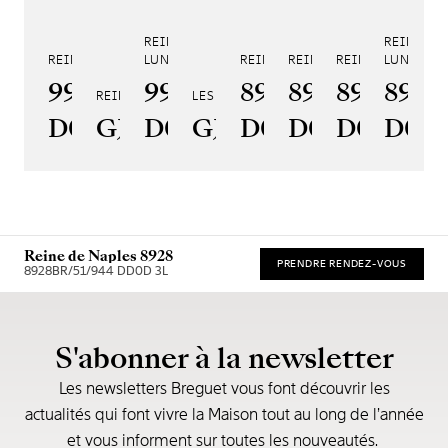
REINE DE NAPLES PHASE DE
REINE DE
REINE DE NAPLES 9915
LUNE 9935
REINE DE NAPLES 8925
REINE DE NAPLES 8918
REINE DE NAPLE
LUNE 890
RE
9915BB/58/964
9935BH/4Y/J40
8925BH/5W/J40
8918BB/5D/
8938BB/
8908
8
REINE DE NAPLES PERLES IMPÉRIALES
LES JARDINS DU PETIT TRIANON
D0
GJ29BH89254DD5J4
D0
GJE25BH20.8985DB
D0
D0
D0
D00
Reine de Naples 8928
PRENDRE RENDEZ-VOUS
8928BR/51/944 DD0D 3L
* Recommended retail price
S'abonner à la newsletter
Les newsletters Breguet vous font découvrir les
actualités qui font vivre la Maison tout au long de l’année
et vous informent sur toutes les nouveautés.