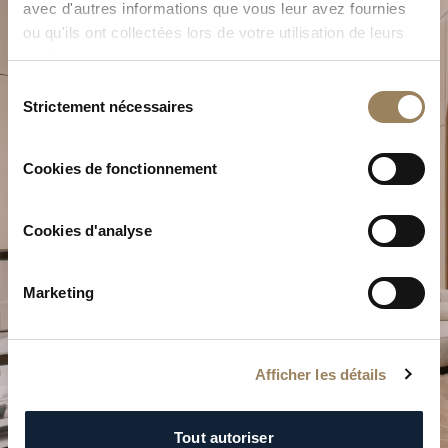
avec d'autres informations que vous leur avez fournies
ou qu'ils ont collectées lors de votre utilisation de leurs
services.
Sélection
Strictement nécessaires
du
Planifiez votre moment
consentement
d’exception
Cookies de fonctionnement
Explorez nos créations horlogères dans l’une de nos
boutiques.
Cookies d'analyse
PLANIFIER VOTRE VISITE
Marketing
Afficher les détails
Tout autoriser