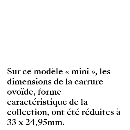
586/1
Ovoïde
Or rose 18K
Nombre de
Remontage
composants
Automatique
180
Sur ce modèle « mini », les
dimensions de la carrure
ovoïde, forme
caractéristique de la
collection, ont été réduites à
33 x 24,95mm.