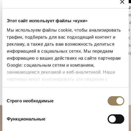
Прямые полосы
Гильош
Прямые полосы — это декоративная
Гильоше
Этот сайт использует файлы «куки»
отделка, образованная регулярными
материа
параллельными полосами на компонентах
ручным 
Мы используем файлы cookie, чтобы анализировать
механизма. Они структурируют
мастерс
трафик, подбирать для вас подходящий контент и
рекламу, а также дать вам возможность делиться
поверхность, смягчают блики и
улавлив
информацией в социальных сетях. Мы передаем
подчёркивают геометрию мостов.
индикац
информацию о ваших действиях на сайте партнерам
Google: социальным сетям и компаниям,
занимающимся рекламой и веб-аналитикой. Наши
партнеры могут комбинировать эти сведения с
предоставленной вами информацией, а также
данными, которые они получили при использовании
Выбор
вами их сервисов.
Строго необходимые
согласия
Функциональные