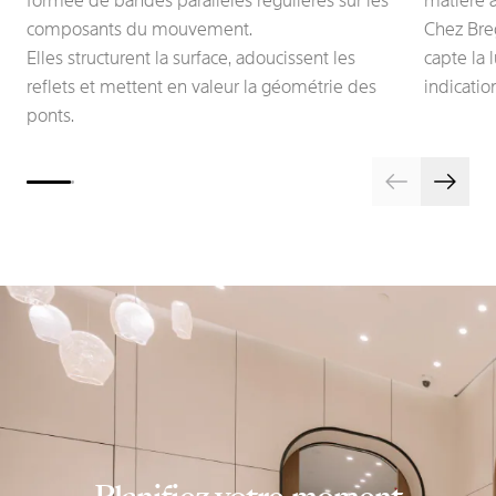
formée de bandes parallèles régulières sur les
matière à
composants du mouvement.
Chez Breg
Elles structurent la surface, adoucissent les
capte la l
reflets et mettent en valeur la géométrie des
indicatio
ponts.