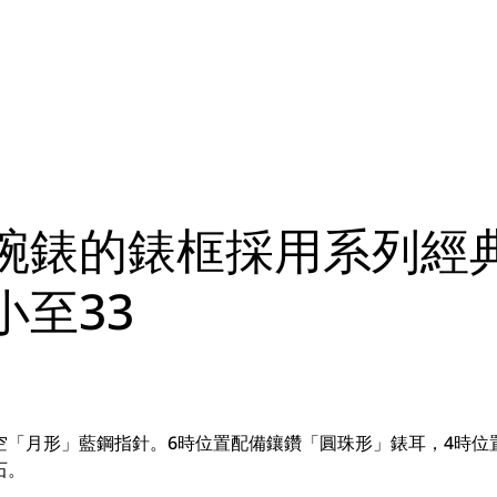
腕錶的錶框採用系列經
至33
空「月形」藍鋼指針。6時位置配備鑲鑽「圓珠形」錶耳，4時位
石。