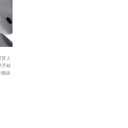
材質上
賦予錶
升腕錶