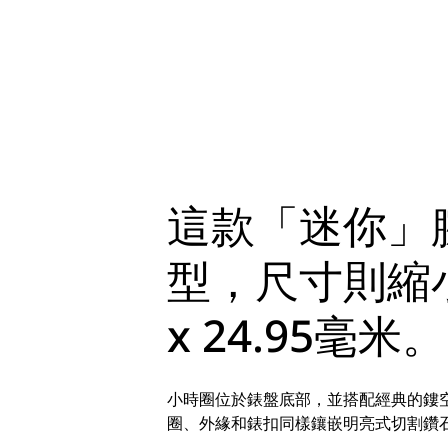
這款「迷你」
型，尺寸則縮小
x 24.95毫米。
小時圈位於錶盤底部，並搭配經典的鏤
圈、外緣和錶扣同樣鑲嵌明亮式切割鑽