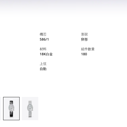
機芯
形狀
586/1
卵形
材料
組件數量
18K白金
180
上弦
自動