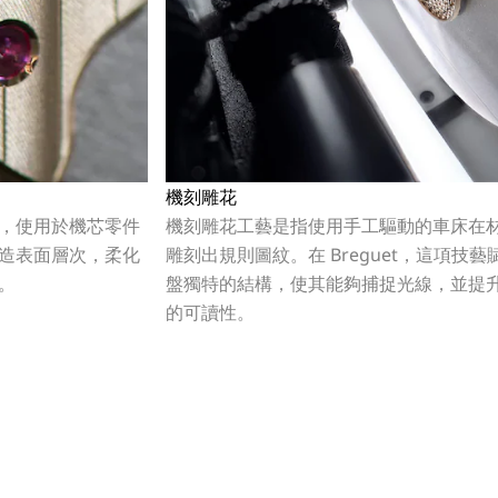
機刻雕花
，使用於機芯零件
機刻雕花工藝是指使用手工驅動的車床在
造表面層次，柔化
雕刻出規則圖紋。在 Breguet，這項技藝
。
盤獨特的結構，使其能夠捕捉光線，並提
的可讀性。