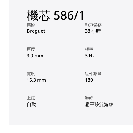
機芯 586/1
擺輪
動力儲存
Breguet
38 小時
厚度
頻率
3.9 mm
3 Hz
寬度
組件數量
15.3 mm
180
上弦
游絲
自動
扁平矽質游絲