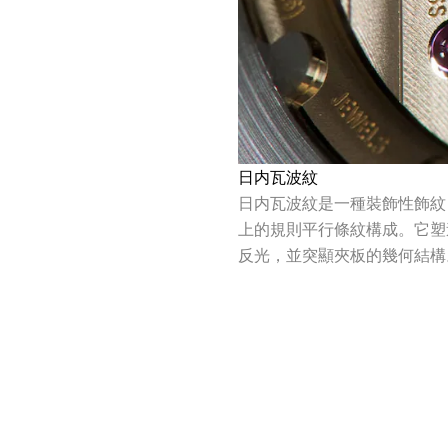
日内瓦波紋
日内瓦波紋是一種裝飾性飾紋
上的規則平行條紋構成。它塑
反光，並突顯夾板的幾何結構