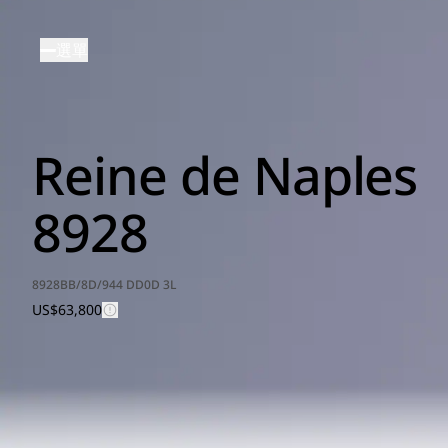
移
至
選單
主
內
容
Reine de Naples
8928
8928BB/8D/944 DD0D 3L
US$63,800