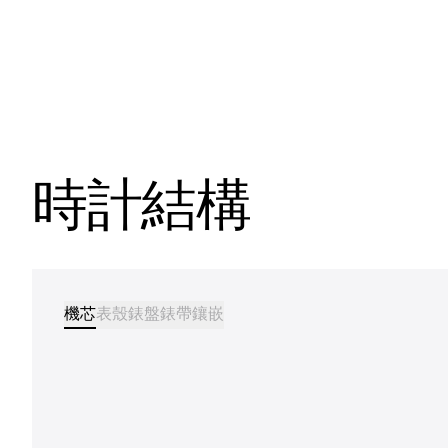
時計結構
機芯
表殼
錶盤
錶帶
鑲嵌