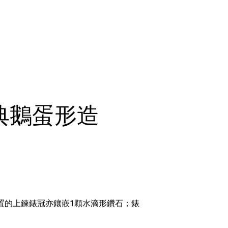
典鵝蛋形造
置的上鍊錶冠亦鑲嵌1顆水滴形鑽石；錶