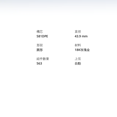
機芯
直徑
581DPE
43.9 mm
形狀
材料
圓形
18K玫瑰金
組件數量
上弦
563
自動