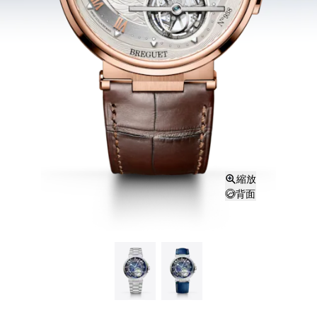
縮放
背面