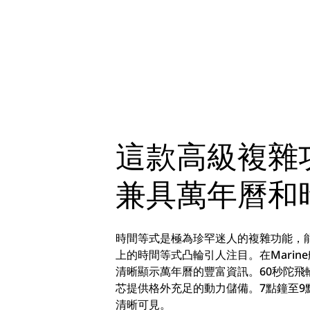
這款高級複雜
兼具萬年曆和
時間等式是極為珍罕迷人的複雜功能，
上的時間等式凸輪引人注目。在Marin
清晰顯示萬年曆的豐富資訊。60秒陀
芯提供格外充足的動力儲備。7點鐘至9
清晰可見。