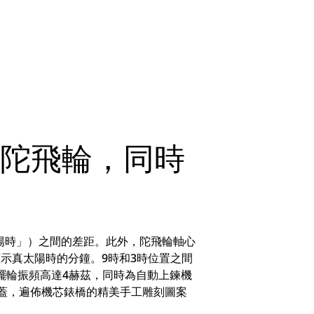
備陀飛輪，同時
陽時」）之間的差距。此外，陀飛輪軸心
顯示真太陽時的分鐘。9時和3時位置之間
擺輪振頻高達4赫茲，同時為自動上鍊機
底蓋，遍佈機芯錶橋的精美手工雕刻圖案