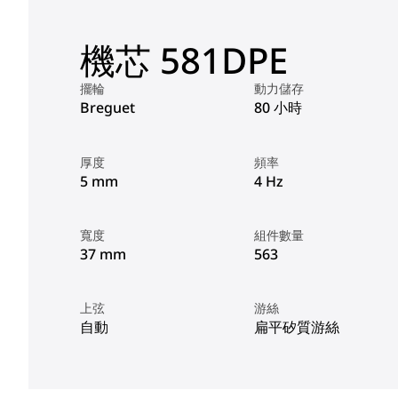
機芯 581DPE
擺輪
動力儲存
Breguet
80 小時
厚度
頻率
5 mm
4 Hz
寬度
組件數量
37 mm
563
上弦
游絲
自動
扁平矽質游絲