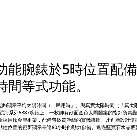
功能腕錶於5時位置配
時間等式功能。
能夠顯示平均太陽時間（「民用時」）與真實太陽時間（「真太
e航海系列5887腕錶上，一枚飾有刻面金色太陽圖案的指針負責
飛輪採用鈦金屬框架，配備帶矽質游絲的寶璣擺輪。此創新設計使
點鐘位置的視窗顯示長達80小時的動力儲備。透過藍寶石水晶