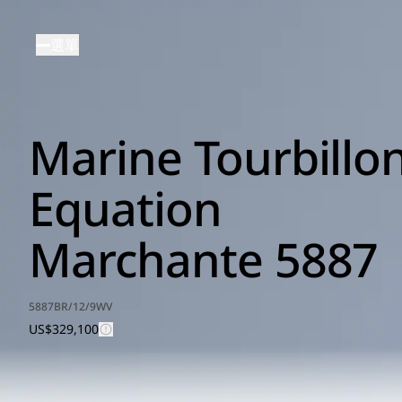
移
至
選單
主
內
容
Marine Tourbillo
Equation
Marchante 5887
5887BR/12/9WV
US$329,100