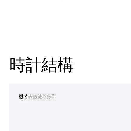
時計結構
機芯
表殼
錶盤
錶帶