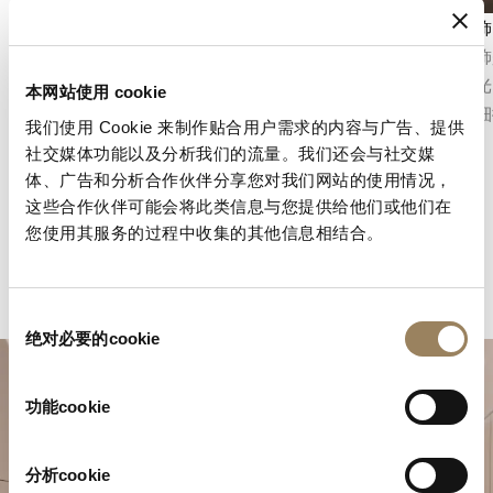
秒數顯示
倒角修飾
秒針顯示功能可以精確地指示時間的流逝。根據
倒角修飾
機芯的不同結構，它可以採用中央秒針或偏心小
加以拋光
本网站使用 cookie
秒盤，並融入錶盤的整體佈局之中。
並展現細
我们使用 Cookie 来制作贴合用户需求的内容与广告、提供
社交媒体功能以及分析我们的流量。我们还会与社交媒
体、广告和分析合作伙伴分享您对我们网站的使用情况，
这些合作伙伴可能会将此类信息与您提供给他们或他们在
您使用其服务的过程中收集的其他信息相结合。
同
绝对必要的cookie
意
选
择
功能cookie
分析cookie