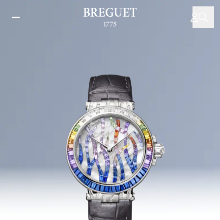
移
至
主
內
容