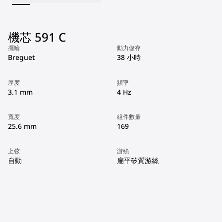
機芯 591 C
擺輪
動力儲存
Breguet
38 小時
厚度
頻率
3.1 mm
4 Hz
寬度
組件數量
25.6 mm
169
上弦
游絲
自動
扁平矽質游絲