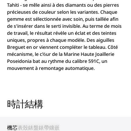
Tahiti - se mêle ainsi à des diamants ou des pierres
précieuses de couleur selon les variantes. Chaque
gemme est sélectionnée avec soin, puis taillée afin
de s'insérer dans le serti invisible. Au terme de mois
de travail, le résultat révèle un éclat et des teintes
uniques, propres à chaque modèle. Des aiguilles
Breguet en or viennent compléter le tableau. Côté
mécanisme, le c½ur de la Marine Haute Joaillerie
Poseidonia bat au rythme du calibre 591C, un
mouvement à remontage automatique.
時計結構
機芯
表殼
錶盤
錶帶
鑲嵌