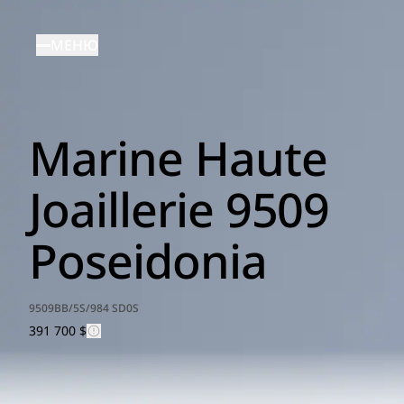
Перейти
к
МЕНЮ
основному
содержанию
Marine Haute
Joaillerie 9509
Poseidonia
9509BB/5S/984 SD0S
391 700 $