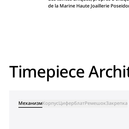
de la Marine Haute Joaillerie Posei
Timepiece Archi
Механизм
Корпус
Циферблат
Ремешок
Закрепка