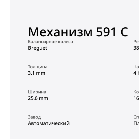
Механизм 591 C
Балансирное колесо
Ре
Breguet
38
Толщина
Ча
3.1 mm
4 
Ширина
Ко
25.6 mm
16
Завод
Сп
Автоматический
П