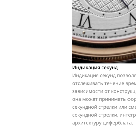
Индикация секунд
Индикация секунд позвол
отслеживать течение врем
зависимости от конструк
она может принимать фо
секундной стрелки или с
секундной стрелки, интег
архитектуру циферблата.