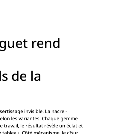
eguet rend
s de la
ertissage invisible. La nacre -
 selon les variantes. Chaque gemme
 travail, le résultat révèle un éclat et
e tableau. Côté mécanisme, le c½ur