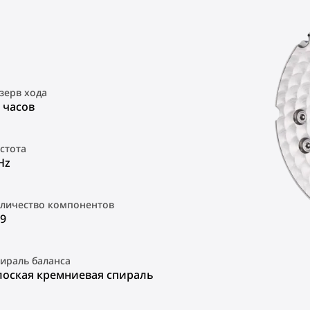
зерв хода
 часов
стота
Hz
личество компонентов
9
ираль баланса
лоская кремниевая спираль