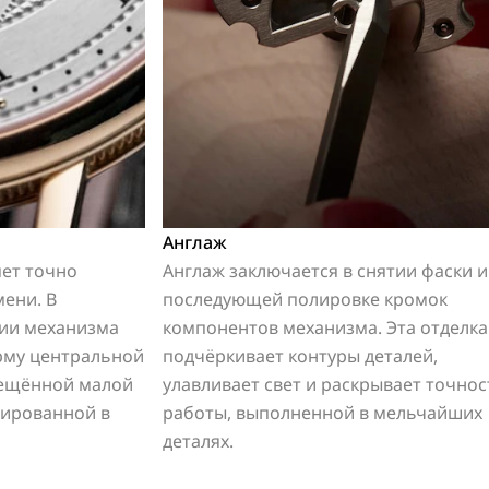
Англаж
яет точно
Англаж заключается в снятии фаски и
ени. В
последующей полировке кромок
ции механизма
компонентов механизма. Эта отделка
рму центральной
подчёркивает контуры деталей,
мещённой малой
улавливает свет и раскрывает точнос
рированной в
работы, выполненной в мельчайших
деталях.