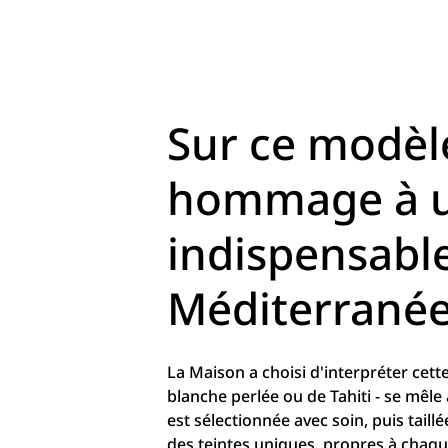
Sur ce modèle
hommage à u
indispensable
Méditerranée,
La Maison a choisi d'interpréter cett
blanche perlée ou de Tahiti - se mêl
est sélectionnée avec soin, puis taillée
des teintes uniques, propres à chaqu