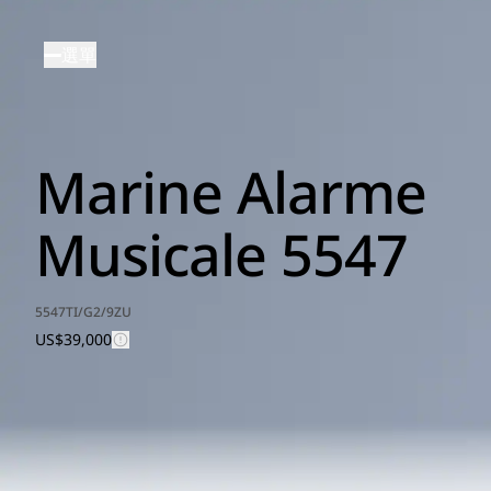
移
至
選單
主
內
容
Marine Alarme
Musicale 5547
5547TI/G2/9ZU
US$39,000