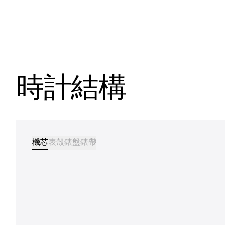
時計結構
機芯
表殼
錶盤
錶帶