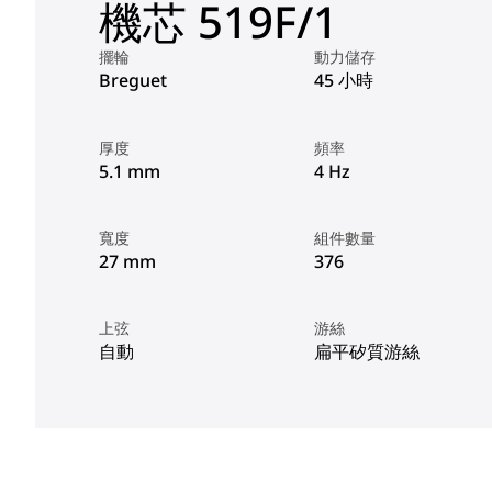
機芯 519F/1
擺輪
動力儲存
Breguet
45 小時
厚度
頻率
5.1 mm
4 Hz
寬度
組件數量
27 mm
376
上弦
游絲
自動
扁平矽質游絲