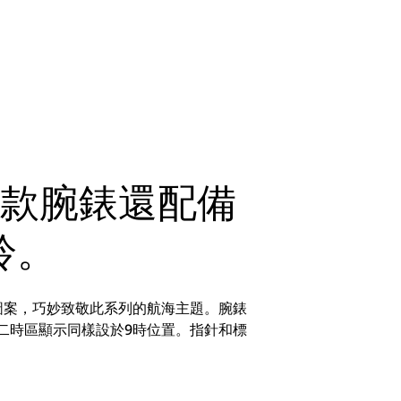
這款腕錶還配備
鈴。
圖案，巧妙致敬此系列的航海主題。腕錶
二時區顯示同樣設於9時位置。指針和標