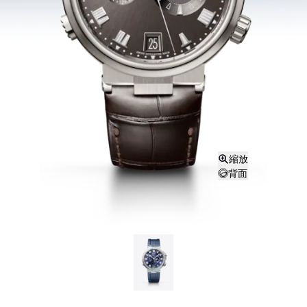
縮放
背面