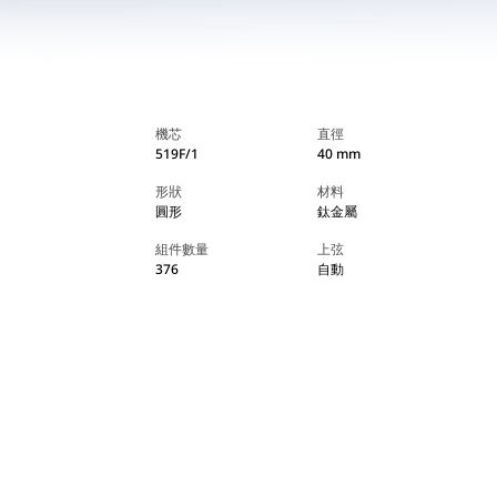
機芯
直徑
519F/1
40 mm
形狀
材料
圓形
鈦金屬
組件數量
上弦
376
自動